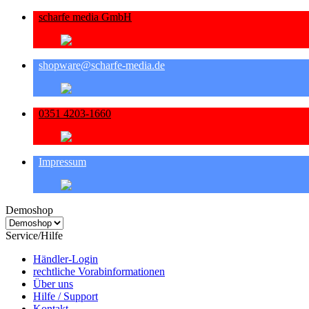
scharfe media GmbH
shopware@scharfe-media.de
0351 4203-1660
Impressum
Demoshop
Service/Hilfe
Händler-Login
rechtliche Vorabinformationen
Über uns
Hilfe / Support
Kontakt