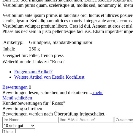
Vestibulum purus quam, scelerisque ut, mollis sed, nonummy id, metus.
Vestibulum ante ipsum primis in faucibus orci luctus et ultrices posuere
iaculis, ipsum. Sed aliquam ultrices mauris. Integer ante arcu, accu
Vestibulum volutpat pretium libero. Cras id dui. Aenean ut eros et nisl
Phasellus nec sem in justo pellentesque facilisis. Etiam imperdiet impe
Artikeltyp:
Grundpreis, Standardkonfigurator
Inhalt:
250 g
Geeignet für:
Filter, french press
Weiterführende Links zu "Rosso"
Fragen zum Artikel?
Weitere Artikel von Estella KochLust
Bewertungen
0
Bewertungen lesen, schreiben und diskutieren...
mehr
Menü schließen
Kundenbewertungen für "Rosso"
Bewertung schreiben
Bewertungen werden nach Überprüfung freigeschaltet.