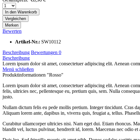
In den
Warenkorb
Vergleichen
Merken
Bewerten
Artikel-Nr.:
SW10112
Beschreibung
Bewertungen
0
Beschreibung
Lorem ipsum dolor sit amet, consectetuer adipiscing elit. Aenean comm
Menü schließen
Produktinformationen "Rosso"
Lorem ipsum dolor sit amet, consectetuer adipiscing elit. Aenean co
felis, ultricies nec, pellentesque eu, pretium quis, sem. Nulla consequa
justo.
Nullam dictum felis eu pede mollis pretium. Integer tincidunt. Cras da
Aliquam lorem ante, dapibus in, viverra quis, feugiat a, tellus. Phasel
Curabitur ullamcorper ultricies nisi. Nam eget dui. Etiam rhoncus. 
blandit vel, luctus pulvinar, hendrerit id, lorem. Maecenas nec odio et
Duis leo. Sed fringilla mauris sit amet nibh. Donec sodales sagittis m