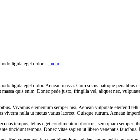
odo ligula eget dolor....
mehr
mmodo ligula eget dolor. Aenean massa. Cum sociis natoque penatibus et
t massa quis enim. Donec pede justo, fringilla vel, aliquet nec, vulputate
pibus. Vivamus elementum semper nisi. Aenean vulputate eleifend tellus. 
lus viverra nulla ut metus varius laoreet. Quisque rutrum. Aenean imperdi
Maecenas tempus, tellus eget condimentum rhoncus, sem quam semper li
 ante tincidunt tempus. Donec vitae sapien ut libero venenatis faucibus. 
agna. Sed consequat, leo eget bibendum sodales, augue velit cursus nunc