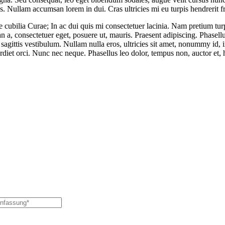
 Nullam accumsan lorem in dui. Cras ultricies mi eu turpis hendrerit fri
 cubilia Curae; In ac dui quis mi consectetuer lacinia. Nam pretium turpi
msan a, consectetuer eget, posuere ut, mauris. Praesent adipiscing. Ph
 sagittis vestibulum. Nullam nulla eros, ultricies sit amet, nonummy id, 
rdiet orci. Nunc nec neque. Phasellus leo dolor, tempus non, auctor et, he