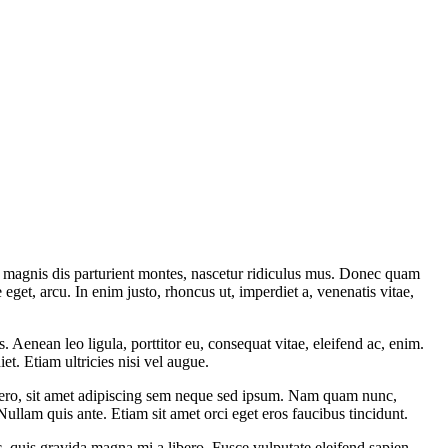
 magnis dis parturient montes, nascetur ridiculus mus. Donec quam
 eget, arcu. In enim justo, rhoncus ut, imperdiet a, venenatis vitae,
Aenean leo ligula, porttitor eu, consequat vitae, eleifend ac, enim.
et. Etiam ultricies nisi vel augue.
bero, sit amet adipiscing sem neque sed ipsum. Nam quam nunc,
Nullam quis ante. Etiam sit amet orci eget eros faucibus tincidunt.
, quis gravida magna mi a libero. Fusce vulputate eleifend sapien.