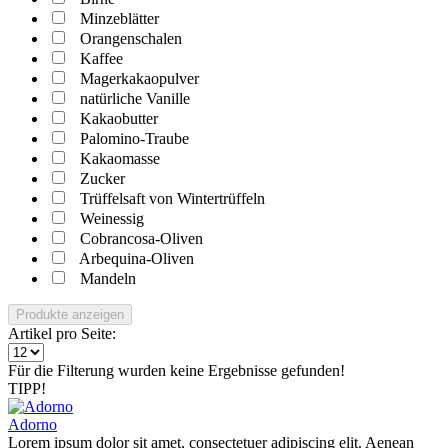
Minzeblätter
Orangenschalen
Kaffee
Magerkakaopulver
natürliche Vanille
Kakaobutter
Palomino-Traube
Kakaomasse
Zucker
Trüffelsaft von Wintertrüffeln
Weinessig
Cobrancosa-Oliven
Arbequina-Oliven
Mandeln
Produkte anzeigen
Artikel pro Seite:
Für die Filterung wurden keine Ergebnisse gefunden!
TIPP!
Adorno
Lorem ipsum dolor sit amet, consectetuer adipiscing elit. Aenean