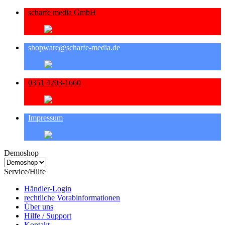
scharfe media GmbH
shopware@scharfe-media.de
0351 4203-1660
Impressum
Demoshop
Service/Hilfe
Händler-Login
rechtliche Vorabinformationen
Über uns
Hilfe / Support
Kontakt