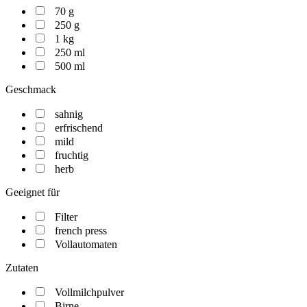
70 g
250 g
1 kg
250 ml
500 ml
Geschmack
sahnig
erfrischend
mild
fruchtig
herb
Geeignet für
Filter
french press
Vollautomaten
Zutaten
Vollmilchpulver
Birne