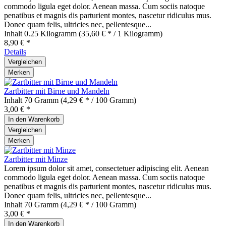
commodo ligula eget dolor. Aenean massa. Cum sociis natoque
penatibus et magnis dis parturient montes, nascetur ridiculus mus.
Donec quam felis, ultricies nec, pellentesque...
Inhalt
0.25 Kilogramm
(35,60 € * / 1 Kilogramm)
8,90 € *
Details
Vergleichen
Merken
Zartbitter mit Birne und Mandeln
Inhalt
70 Gramm
(4,29 € * / 100 Gramm)
3,00 € *
In den
Warenkorb
Vergleichen
Merken
Zartbitter mit Minze
Lorem ipsum dolor sit amet, consectetuer adipiscing elit. Aenean
commodo ligula eget dolor. Aenean massa. Cum sociis natoque
penatibus et magnis dis parturient montes, nascetur ridiculus mus.
Donec quam felis, ultricies nec, pellentesque...
Inhalt
70 Gramm
(4,29 € * / 100 Gramm)
3,00 € *
In den
Warenkorb