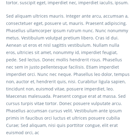
tortor, suscipit eget, imperdiet nec, imperdiet iaculis, ipsum.
Sed aliquam ultrices mauris. Integer ante arcu, accumsan a,
consectetuer eget, posuere ut, mauris. Praesent adipiscing.
Phasellus ullamcorper ipsum rutrum nunc. Nunc nonummy
metus. Vestibulum volutpat pretium libero. Cras id dui.
Aenean ut eros et nisl sagittis vestibulum. Nullam nulla
eros, ultricies sit amet, nonummy id, imperdiet feugiat,
pede. Sed lectus. Donec mollis hendrerit risus. Phasellus
nec sem in justo pellentesque facilisis. Etiam imperdiet
imperdiet orci. Nunc nec neque. Phasellus leo dolor, tempus
non, auctor et, hendrerit quis, nisi. Curabitur ligula sapien,
tincidunt non, euismod vitae, posuere imperdiet, leo.
Maecenas malesuada. Praesent congue erat at massa. Sed
cursus turpis vitae tortor. Donec posuere vulputate arcu.
Phasellus accumsan cursus velit. Vestibulum ante ipsum
primis in faucibus orci luctus et ultrices posuere cubilia
Curae; Sed aliquam, nisi quis porttitor congue, elit erat
euismod orci, ac