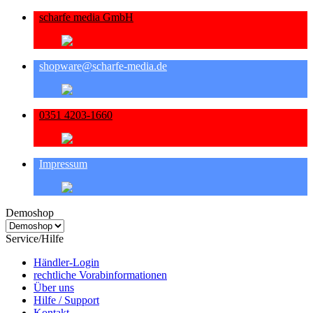
scharfe media GmbH
shopware@scharfe-media.de
0351 4203-1660
Impressum
Demoshop
Service/Hilfe
Händler-Login
rechtliche Vorabinformationen
Über uns
Hilfe / Support
Kontakt