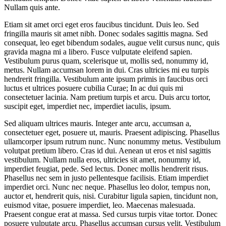
Nullam quis ante.
Etiam sit amet orci eget eros faucibus tincidunt. Duis leo. Sed
fringilla mauris sit amet nibh. Donec sodales sagittis magna. Sed
consequat, leo eget bibendum sodales, augue velit cursus nunc, quis
gravida magna mi a libero. Fusce vulputate eleifend sapien.
Vestibulum purus quam, scelerisque ut, mollis sed, nonummy id,
metus. Nullam accumsan lorem in dui. Cras ultricies mi eu turpis
hendrerit fringilla. Vestibulum ante ipsum primis in faucibus orci
luctus et ultrices posuere cubilia Curae; In ac dui quis mi
consectetuer lacinia. Nam pretium turpis et arcu. Duis arcu tortor,
suscipit eget, imperdiet nec, imperdiet iaculis, ipsum.
Sed aliquam ultrices mauris. Integer ante arcu, accumsan a,
consectetuer eget, posuere ut, mauris. Praesent adipiscing. Phasellus
ullamcorper ipsum rutrum nunc. Nunc nonummy metus. Vestibulum
volutpat pretium libero. Cras id dui. Aenean ut eros et nisl sagittis
vestibulum. Nullam nulla eros, ultricies sit amet, nonummy id,
imperdiet feugiat, pede. Sed lectus. Donec mollis hendrerit risus.
Phasellus nec sem in justo pellentesque facilisis. Etiam imperdiet
imperdiet orci. Nunc nec neque. Phasellus leo dolor, tempus non,
auctor et, hendrerit quis, nisi. Curabitur ligula sapien, tincidunt non,
euismod vitae, posuere imperdiet, leo. Maecenas malesuada.
Praesent congue erat at massa. Sed cursus turpis vitae tortor. Donec
posuere vulputate arcu. Phasellus accumsan cursus velit. Vestibulum