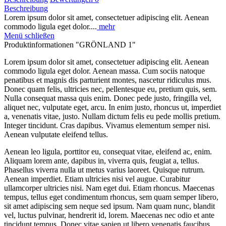
Beschreibung
Lorem ipsum dolor sit amet, consectetuer adipiscing elit. Aenean
commodo ligula eget dolor....
mehr
Menü schließen
Produktinformationen "GRÖNLAND 1"
Lorem ipsum dolor sit amet, consectetuer adipiscing elit. Aenean
commodo ligula eget dolor. Aenean massa. Cum sociis natoque
penatibus et magnis dis parturient montes, nascetur ridiculus mus.
Donec quam felis, ultricies nec, pellentesque eu, pretium quis, sem.
Nulla consequat massa quis enim. Donec pede justo, fringilla vel,
aliquet nec, vulputate eget, arcu. In enim justo, rhoncus ut, imperdiet
a, venenatis vitae, justo. Nullam dictum felis eu pede mollis pretium.
Integer tincidunt. Cras dapibus. Vivamus elementum semper nisi.
Aenean vulputate eleifend tellus.
Aenean leo ligula, porttitor eu, consequat vitae, eleifend ac, enim.
Aliquam lorem ante, dapibus in, viverra quis, feugiat a, tellus.
Phasellus viverra nulla ut metus varius laoreet. Quisque rutrum.
Aenean imperdiet. Etiam ultricies nisi vel augue. Curabitur
ullamcorper ultricies nisi. Nam eget dui. Etiam rhoncus. Maecenas
tempus, tellus eget condimentum rhoncus, sem quam semper libero,
sit amet adipiscing sem neque sed ipsum. Nam quam nunc, blandit
vel, luctus pulvinar, hendrerit id, lorem. Maecenas nec odio et ante
tincidunt tempus. Donec vitae sapien ut libero venenatis faucibus.