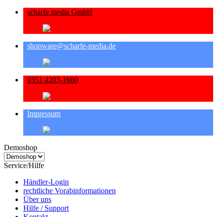
scharfe media GmbH
shopware@scharfe-media.de
0351 4203-1660
Impressum
Demoshop
Service/Hilfe
Händler-Login
rechtliche Vorabinformationen
Über uns
Hilfe / Support
Kontakt