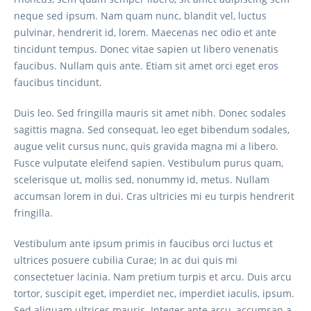
neque sed ipsum. Nam quam nunc, blandit vel, luctus
pulvinar, hendrerit id, lorem. Maecenas nec odio et ante
tincidunt tempus. Donec vitae sapien ut libero venenatis
faucibus. Nullam quis ante. Etiam sit amet orci eget eros
faucibus tincidunt.
Duis leo. Sed fringilla mauris sit amet nibh. Donec sodales
sagittis magna. Sed consequat, leo eget bibendum sodales,
augue velit cursus nunc, quis gravida magna mi a libero.
Fusce vulputate eleifend sapien. Vestibulum purus quam,
scelerisque ut, mollis sed, nonummy id, metus. Nullam
accumsan lorem in dui. Cras ultricies mi eu turpis hendrerit
fringilla.
Vestibulum ante ipsum primis in faucibus orci luctus et
ultrices posuere cubilia Curae; In ac dui quis mi
consectetuer lacinia. Nam pretium turpis et arcu. Duis arcu
tortor, suscipit eget, imperdiet nec, imperdiet iaculis, ipsum.
Sed aliquam ultrices mauris. Integer ante arcu, accumsan a,